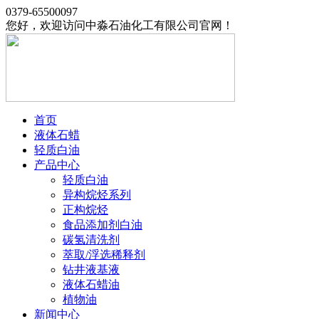
0379-65500097
您好，欢迎访问中淼石油化工有限公司官网！
首页
液体石蜡
轻质白油
产品中心
轻质白油
异构烷烃系列
正构烷烃
食品添加剂白油
碳氢清洗剂
萃取/浮选稀释剂
钻井液基液
液体石蜡油
植物油
新闻中心