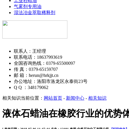
工业石蜡油
气雾剂专用油
湿法冶金萃取稀释剂
中淼石油化工有限公司
联系人：王经理
联系电话：18637993619
全国咨询热线：0379-65500097
传 真：0379-65159707
邮 箱：herun@hrkjjt.cn
办公地址：洛阳市洛龙区永泰街23号
Q Q ：348179062
相关知识
当前位置：
网站首页
-
新闻中心
-
相关知识
液体石蜡油在橡胶行业的优势