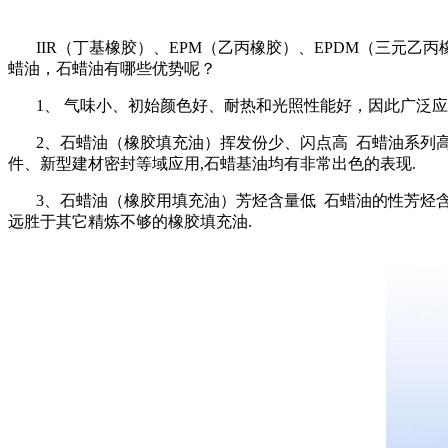
IIR
（丁基橡胶）、
EPM
（乙丙橡胶）、
EPDM
（三元乙丙
蜡油，石蜡油有哪些优势呢？
1
、 气味小、初始颜色好、耐热和光照性能好，因此广泛
2
、石蜡油（橡胶填充油）挥发份少、闪点高
石蜡油系列
件、新型建材密封等域应用
,
石蜡基油均有非常出色的表现
.
3
、石蜡油（橡胶用填充油）芳烃含量低
石蜡油的性芳烃
远胜于其它精炼不够的橡胶填充油
.