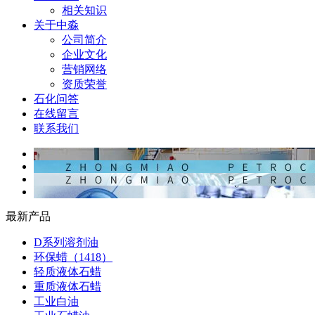
相关知识
关于中淼
公司简介
企业文化
营销网络
资质荣誉
石化问答
在线留言
联系我们
最新产品
D系列溶剂油
环保蜡（1418）
轻质液体石蜡
重质液体石蜡
工业白油