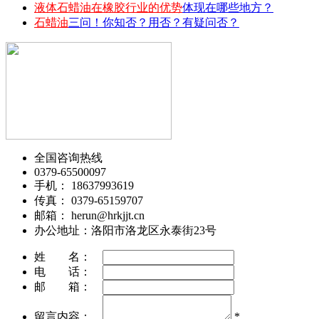
液体石蜡油在橡胶行业的优势
体现在哪些地方？
石蜡油
三问！你知否？用否？有疑问否？
全国咨询热线
0379-65500097
手机： 18637993619
传真： 0379-65159707
邮箱： herun@hrkjjt.cn
办公地址：洛阳市洛龙区永泰街23号
姓 名：
电 话：
邮 箱：
留言内容：
*