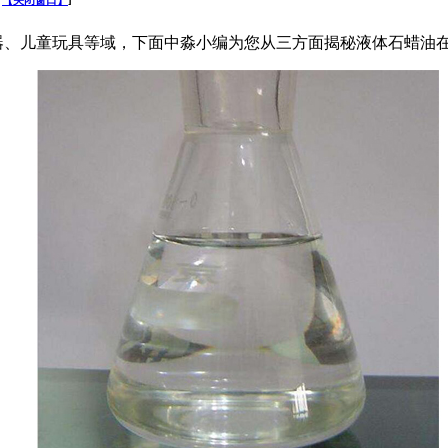
【关闭窗口】
]
器、儿童玩具等域，下面中淼小编为您从三方面揭秘液体石蜡油