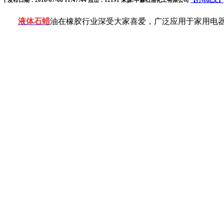
[ 发布日期：2018-07-06 11:47:44 点击：12191 来源:中淼石油化工有限公司
【打印此文】
液体石蜡
油在橡胶行业深受大家喜爱，广泛应用于家用电