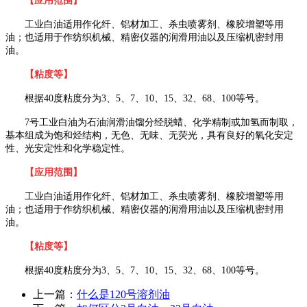
【应用范围】
工业白油适用作化纤、铝材加工、杀虫喷雾剂、橡胶增塑等用
油；也适用于作纺织机械、精密仪器的润滑用油以及压缩机密封用
油。
【粘度等】
根据
40
度粘度分为
3
、
5
、
7
、
10
、
15
、
32
、
68
、
100
等号。
7
号工业白油为石油润滑油馏分经脱蜡、化学精制或加氢而制取，
基本组成为饱和烃结构，无色、无味、无荧光，具有良好的氧化安定
性、光安定性和化学稳定性。
【应用范围】
工业白油适用作化纤、铝材加工、杀虫喷雾剂、橡胶增塑等用
油；也适用于作纺织机械、精密仪器的润滑用油以及压缩机密封用
油。
【粘度等】
根据
40
度粘度分为
3
、
5
、
7
、
10
、
15
、
32
、
68
、
100
等号。
上一篇：
什么是120号溶剂油