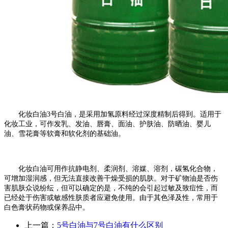
化妆白油
3
号白油，是采用加氢原料经过深度精制后得到。适用于
化妆工业，可作发乳、发油、唇膏、面油、护肤油、防晒油、婴儿
油、雪花膏等软膏和软化剂的基础油。
化妆白油可用作抗静电剂、柔润剂、溶媒、溶剂，碳氢化合物，
可增加湿润感，但无法直接改善干燥受损的肌肤。对于矿物油是否伤
害肌肤众说纷纭，但可以确定的是，不纯的会引起过敏及致痘性，而
已经处于伤害或敏感性肤质者应避免使用。由于其色泽及性，常用于
白色膏状药物或保养品中。
上一篇：
5号白油与7号白油有什么区别