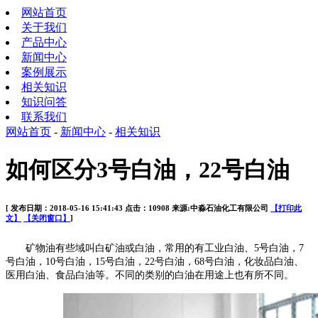
网站首页
关于我们
产品中心
新闻中心
案例展示
相关知识
知识问答
联系我们
网站首页
-
新闻中心
-
相关知识
如何区分3号白油，22号白油
[ 发布日期：2018-05-16 15:41:43 点击：10908 来源:中淼石油化工有限公司
【打印此
文】
【关闭窗口】
]
矿物油有些域叫白矿油或白油，常用的有工业白油、
5
号白油，
7
号白油，
10
号白油，
15
号白油，
22
号白油，
68
号白油，化妆品白油、
医用白油、食品白油等。不同的类别的白油在用途上也有所不同。