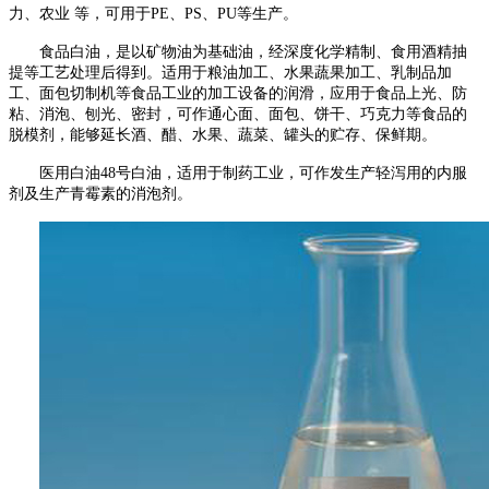
力、农业
等，可用于
PE
、
PS
、
PU
等生产。
食品白油，是以矿物油为基础油，经深度化学精制、食用酒精抽
提等工艺处理后得到。适用于粮油加工、水果蔬果加工、乳制品加
工、面包切制机等食品工业的加工设备的润滑，应用于食品上光、防
粘、消泡、刨光、密封，可作通心面、面包、饼干、巧克力等食品的
脱模剂，能够延长酒、醋、水果、蔬菜、罐头的贮存、保鲜期。
医用白油
48
号白油，适用于制药工业，可作发生产轻泻用的内服
剂及生产青霉素的消泡剂。