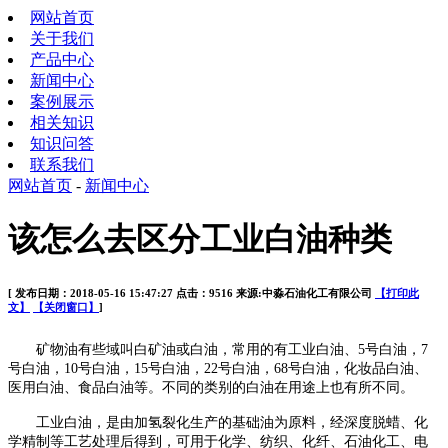
网站首页
关于我们
产品中心
新闻中心
案例展示
相关知识
知识问答
联系我们
网站首页
-
新闻中心
该怎么去区分工业白油种类
[ 发布日期：2018-05-16 15:47:27 点击：9516 来源:中淼石油化工有限公司
【打印此
文】
【关闭窗口】
]
矿物油有些域叫白矿油或白油，常用的有工业白油、
5
号白油，
7
号白油，
10
号白油，
15
号白油，
22
号白油，
68
号白油，化妆品白油、
医用白油、食品白油等。不同的类别的白油在用途上也有所不同。
工业白油，是由加氢裂化生产的基础油为原料，经深度脱蜡、化
学精制等工艺处理后得到，可用于化学、纺织、化纤、石油化工、电