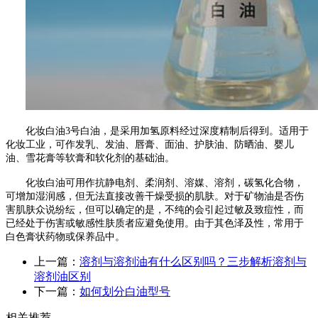
化妆白油
3
号白油，是采用加氢原料经过深度精制后得到。适用于
化妆工业，可作发乳、发油、唇膏、面油、护肤油、防晒油、婴儿
油、雪花膏等软膏和软化剂的基础油。
化妆白油可用作抗静电剂、柔润剂、溶媒、溶剂，碳氢化合物，
可增加湿润感，但无法直接改善干燥受损的肌肤。对于矿物油是否伤
害肌肤众说纷纭，但可以确定的是，不纯的会引起过敏及致痘性，而
已经处于伤害或敏感性肤质者应避免使用。由于其色泽及性，常用于
白色膏状药物或保养品中。
上一篇：
溶剂与溶剂油有什么区别吗？三步解析溶剂与
溶剂油区别
下一篇：
如何划分白油型号
相关推荐